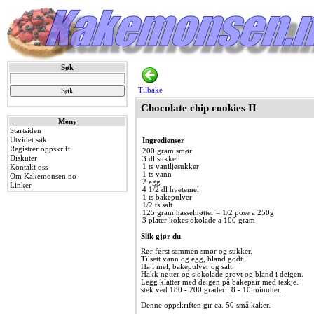
Søk
Tilbake
Chocolate chip cookies II
Meny
Startsiden
Utvidet søk
Ingredienser
Registrer oppskrift
200 gram smør
Diskuter
3 dl sukker
1 ts vaniljesukker
Kontakt oss
1 ts vann
Om Kakemonsen.no
2 egg
Linker
4 1/2 dl hvetemel
1 ts bakepulver
1/2 ts salt
125 gram hasselnøtter = 1/2 pose a 250g
3 plater kokesjokolade a 100 gram
Slik gjør du
Rør først sammen smør og sukker.
Tilsett vann og egg, bland godt.
Ha i mel, bakepulver og salt.
Hakk nøtter og sjokolade grovt og bland i deigen.
Legg klatter med deigen på bakepair med teskje.
stek ved 180 - 200 grader i 8 - 10 minutter.
Denne oppskriften gir ca. 50 små kaker.