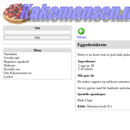
Søk
Tilbake
Eggedosiskrem
Meny
Startsiden
Dette er en krem som er god attåt sjoko
Utvidet søk
Ingredienser
Registrer oppskrift
Diskuter
2 egg str. M
2 dl sukker
Kontakt oss
Om Kakemonsen.no
Slik gjør du
Linker
Du pisker eggene og sukkeret sammen til
Server gjerne med litt hakkede sjokola
Spesielle egenskaper
Rask å lage
Kilde:
Mammas hode 8-)